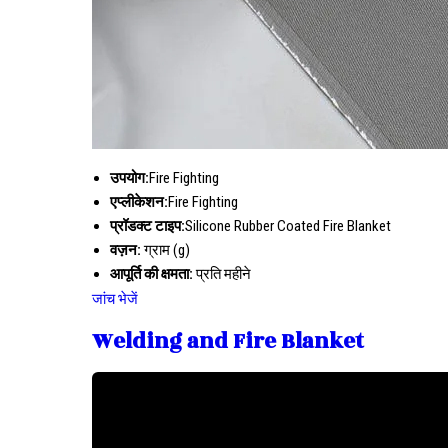
उपयोग:
Fire Fighting
एप्लीकेशन:
Fire Fighting
प्रॉडक्ट टाइप:
Silicone Rubber Coated Fire Blanket
वज़न:
ग्राम (g)
आपूर्ति की क्षमता:
प्रति महीने
जांच भेजें
Welding and Fire Blanket